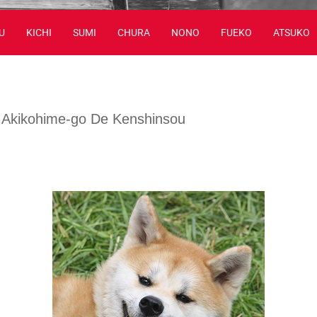
U
KICHI
SUMI
CHURA
NONO
FUEKO
ATSUKO
Akikohime-go De Kenshinsou