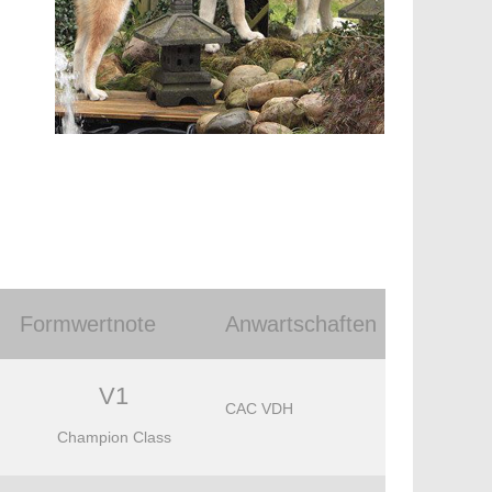
Formwertnote
Anwartschaften
V1
CAC VDH
Champion Class