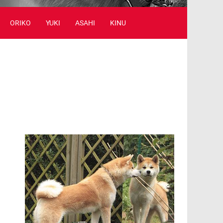
ORIKO
YUKI
ASAHI
KINU